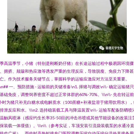
季高温季节，小猪（特别是刚断奶仔猪）在长途运输过程中极易因环境骤
、拥挤、颠簸和热应激等诱发严重的生理反应，导致脱瘦、免疫力下降甚
亡。作为技术服务关键节点，掌握科学的运输应激应对方法至关重要。
n\n## 一、预防措施 - 运输前的关键准备\n1. 择猪与调效\n\\- 确定运输猪
基础免疫，调整饲养密度不超过正常体群的60%-70%。\\\n\\- 先在转运前
小时为猪只补充白糖水或电解质水（100蔗糖+补液盐溶于猪用饮用水），
排泄反应和水。\\\n2. 选持稳装载工具与降温装置\n\\- 运输车配备防晒喷
温触风喷淋（感应约生长率35-50目的冲击吊喷或其他节能设备的改装注
保装载一体缓值）。\\\n\\（参考实证，车顶安装引流袋装载泵的水通冷
统也广鉴）。而临时高热时接专门医院调整压缩自动压缩分流外直接备用